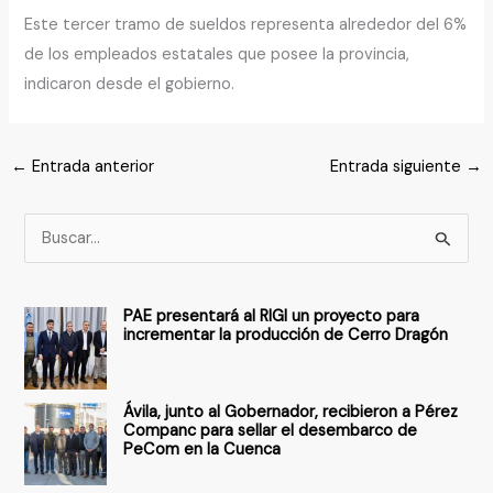
Este tercer tramo de sueldos representa alrededor del 6%
de los empleados estatales que posee la provincia,
indicaron desde el gobierno.
←
Entrada anterior
Entrada siguiente
→
B
u
s
PAE presentará al RIGI un proyecto para
c
incrementar la producción de Cerro Dragón
a
r
Ávila, junto al Gobernador, recibieron a Pérez
p
Companc para sellar el desembarco de
PeCom en la Cuenca
o
r