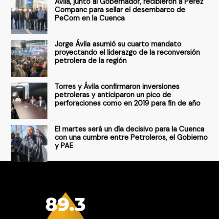
Ávila, junto al Gobernador, recibieron a Pérez
p
Companc para sellar el desembarco de
PeCom en la Cuenca
o
r
Jorge Ávila asumió su cuarto mandato
:
proyectando el liderazgo de la reconversión
petrolera de la región
Torres y Ávila confirmaron inversiones
petroleras y anticiparon un pico de
perforaciones como en 2019 para fin de año
El martes será un día decisivo para la Cuenca
con una cumbre entre Petroleros, el Gobierno
y PAE