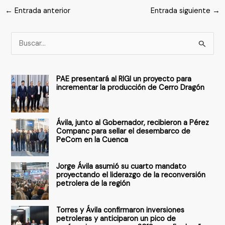
←
Entrada anterior
Entrada siguiente
→
B
u
s
PAE presentará al RIGI un proyecto para
c
incrementar la producción de Cerro Dragón
a
r
Ávila, junto al Gobernador, recibieron a Pérez
p
Companc para sellar el desembarco de
PeCom en la Cuenca
o
r
Jorge Ávila asumió su cuarto mandato
:
proyectando el liderazgo de la reconversión
petrolera de la región
Torres y Ávila confirmaron inversiones
petroleras y anticiparon un pico de