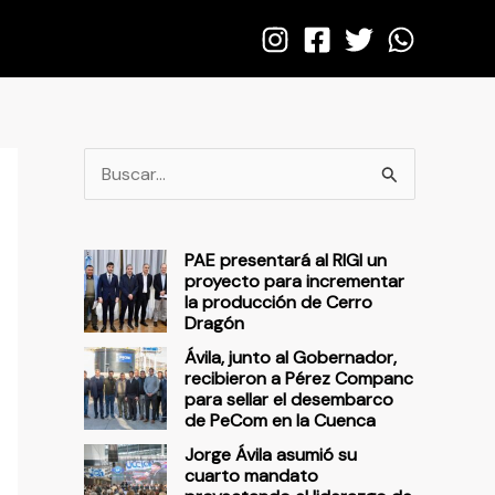
B
u
s
PAE presentará al RIGI un
c
proyecto para incrementar
la producción de Cerro
a
Dragón
r
Ávila, junto al Gobernador,
p
recibieron a Pérez Companc
para sellar el desembarco
o
de PeCom en la Cuenca
r
Jorge Ávila asumió su
cuarto mandato
: