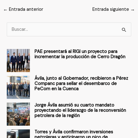
←
Entrada anterior
Entrada siguiente
→
B
u
s
PAE presentará al RIGI un proyecto para
c
incrementar la producción de Cerro Dragón
a
r
Ávila, junto al Gobernador, recibieron a Pérez
p
Companc para sellar el desembarco de
PeCom en la Cuenca
o
r
Jorge Ávila asumió su cuarto mandato
:
proyectando el liderazgo de la reconversión
petrolera de la región
Torres y Ávila confirmaron inversiones
petroleras y anticiparon un pico de