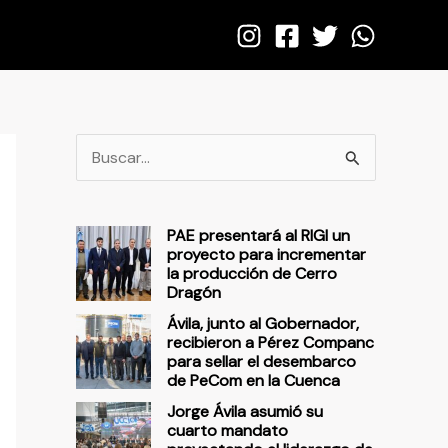
B
u
s
PAE presentará al RIGI un
c
proyecto para incrementar
la producción de Cerro
a
Dragón
r
Ávila, junto al Gobernador,
p
recibieron a Pérez Companc
para sellar el desembarco
o
de PeCom en la Cuenca
r
Jorge Ávila asumió su
cuarto mandato
: