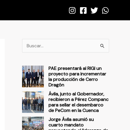
B
u
s
PAE presentará al RIGI un
c
proyecto para incrementar
la producción de Cerro
a
Dragón
r
Ávila, junto al Gobernador,
p
recibieron a Pérez Companc
para sellar el desembarco
o
de PeCom en la Cuenca
r
Jorge Ávila asumió su
cuarto mandato
: