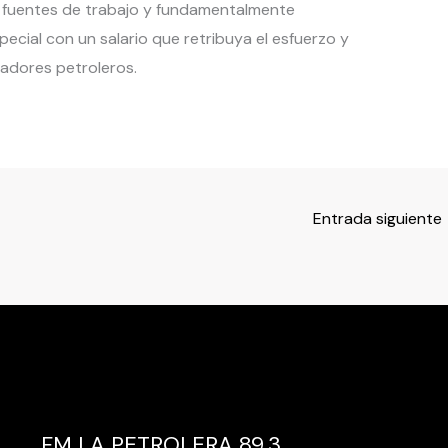
as fuentes de trabajo y fundamentalmente
ecial con un salario que retribuya el esfuerzo y
adores petroleros.
Entrada siguiente
FM LA PETROLERA 89.3