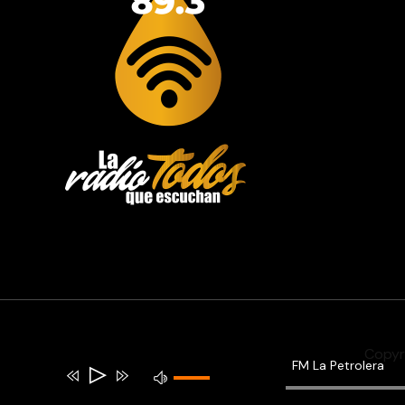
Copyr
FM La Petrolera
Reproductor
Utiliza
de
las