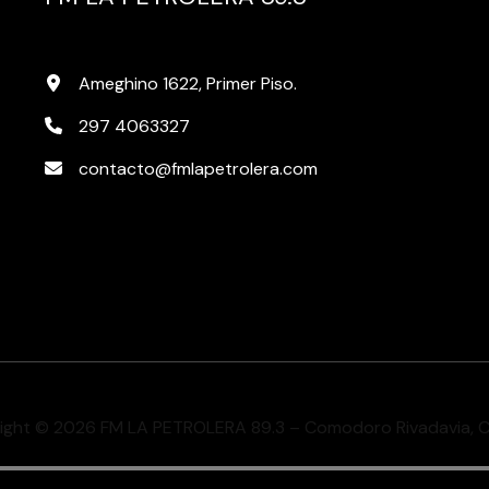
Ameghino 1622, Primer Piso.
297 4063327
contacto@fmlapetrolera.com
ight © 2026 FM LA PETROLERA 89.3 – Comodoro Rivadavia, 