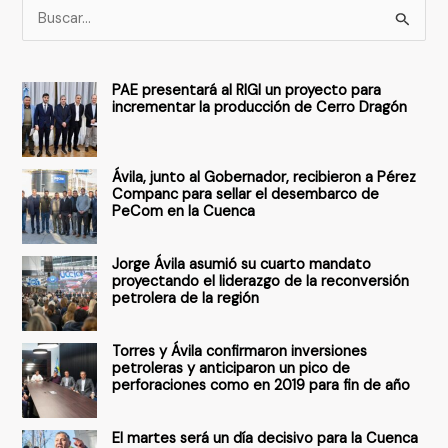
B
u
s
PAE presentará al RIGI un proyecto para
c
incrementar la producción de Cerro Dragón
a
r
Ávila, junto al Gobernador, recibieron a Pérez
p
Companc para sellar el desembarco de
PeCom en la Cuenca
o
r
Jorge Ávila asumió su cuarto mandato
:
proyectando el liderazgo de la reconversión
petrolera de la región
Torres y Ávila confirmaron inversiones
petroleras y anticiparon un pico de
perforaciones como en 2019 para fin de año
El martes será un día decisivo para la Cuenca