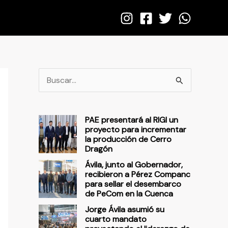
B
u
s
PAE presentará al RIGI un
c
proyecto para incrementar
la producción de Cerro
a
Dragón
r
Ávila, junto al Gobernador,
p
recibieron a Pérez Companc
para sellar el desembarco
o
de PeCom en la Cuenca
r
Jorge Ávila asumió su
cuarto mandato
: