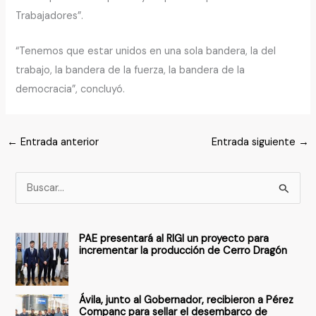
Trabajadores”.
“Tenemos que estar unidos en una sola bandera, la del
trabajo, la bandera de la fuerza, la bandera de la
democracia”, concluyó.
←
Entrada anterior
Entrada siguiente
→
B
u
s
PAE presentará al RIGI un proyecto para
c
incrementar la producción de Cerro Dragón
a
r
Ávila, junto al Gobernador, recibieron a Pérez
p
Companc para sellar el desembarco de