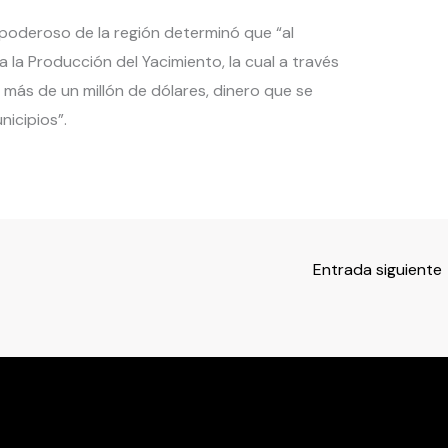
s poderoso de la región determinó que “al
 la Producción del Yacimiento, la cual a través
más de un millón de dólares, dinero que se
nicipios”.
Entrada siguiente