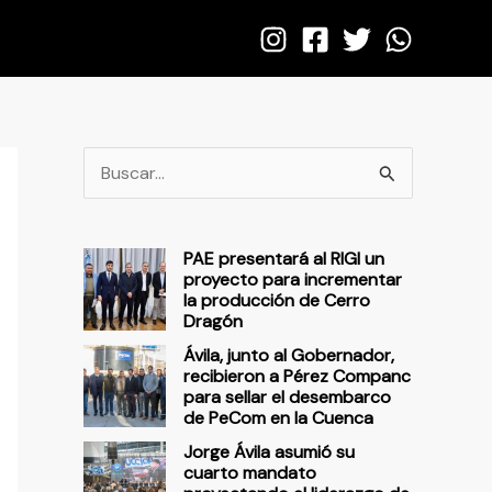
B
u
s
PAE presentará al RIGI un
c
proyecto para incrementar
la producción de Cerro
a
Dragón
r
Ávila, junto al Gobernador,
p
recibieron a Pérez Companc
para sellar el desembarco
o
de PeCom en la Cuenca
r
Jorge Ávila asumió su
cuarto mandato
: