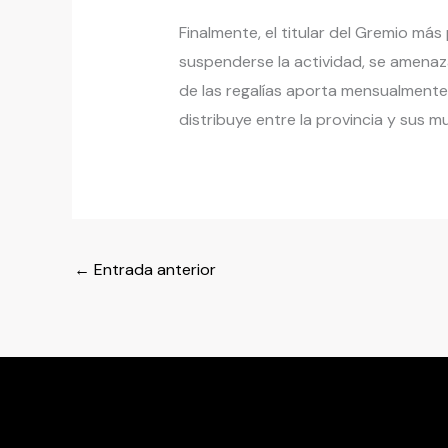
Finalmente, el titular del Gremio má
suspenderse la actividad, se amenaza
de las regalías aporta mensualmente 
distribuye entre la provincia y sus mu
←
Entrada anterior