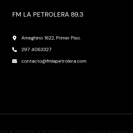
FM LA PETROLERA 89.3
Ameghino 1622, Primer Piso.
297 4063327
contacto@fmlapetrolera.com
ight © 2026 FM LA PETROLERA 89.3 – Comodoro Rivadavia, 