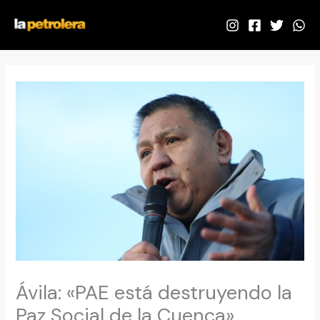
Ir
al
contenido
Ávila: «PAE está destruyendo la
Paz Social de la Cuenca»