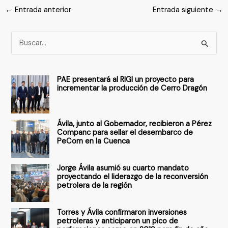
←
Entrada anterior
Entrada siguiente
→
B
u
s
PAE presentará al RIGI un proyecto para
c
incrementar la producción de Cerro Dragón
a
r
Ávila, junto al Gobernador, recibieron a Pérez
p
Companc para sellar el desembarco de
PeCom en la Cuenca
o
r
Jorge Ávila asumió su cuarto mandato
:
proyectando el liderazgo de la reconversión
petrolera de la región
Torres y Ávila confirmaron inversiones
petroleras y anticiparon un pico de