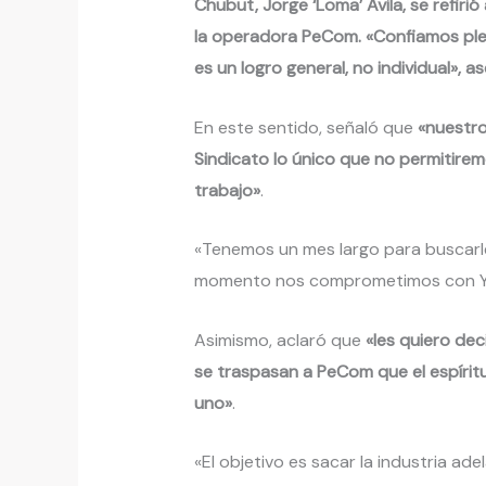
Chubut, Jorge ‘Loma’ Ávila, se refiri
la operadora PeCom. «Confiamos ple
es un logro general, no individual», a
En este sentido, señaló que
«nuestro
Sindicato lo único que no permitire
trabajo»
.
«Tenemos un mes largo para buscarle
momento nos comprometimos con YPF
Asimismo, aclaró que
«les quiero dec
se traspasan a PeCom que el espírit
uno»
.
«El objetivo es sacar la industria ad