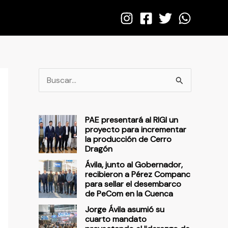
B
u
s
PAE presentará al RIGI un
c
proyecto para incrementar
la producción de Cerro
a
Dragón
r
Ávila, junto al Gobernador,
p
recibieron a Pérez Companc
para sellar el desembarco
o
de PeCom en la Cuenca
r
Jorge Ávila asumió su
cuarto mandato
: