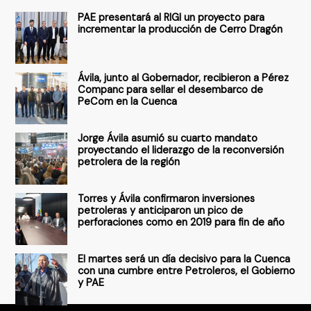
s
PAE presentará al RIGI un proyecto para
c
incrementar la producción de Cerro Dragón
a
r
Ávila, junto al Gobernador, recibieron a Pérez
p
Companc para sellar el desembarco de
PeCom en la Cuenca
o
r
Jorge Ávila asumió su cuarto mandato
:
proyectando el liderazgo de la reconversión
petrolera de la región
Torres y Ávila confirmaron inversiones
petroleras y anticiparon un pico de
perforaciones como en 2019 para fin de año
El martes será un día decisivo para la Cuenca
con una cumbre entre Petroleros, el Gobierno
y PAE