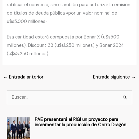
ratificar el convenio, sino también para autorizar la emisión
de títulos de deuda pública «por un valor nominal de
u$s5.000 millones».
Esa cantidad estará compuesta por Bonar X (u$s500
millones), Discount 33 (u$s1.250 millones) y Bonar 2024
(u$s3.250 millones).
←
Entrada anterior
Entrada siguiente
→
B
u
s
PAE presentará al RIGI un proyecto para
c
incrementar la producción de Cerro Dragón
a