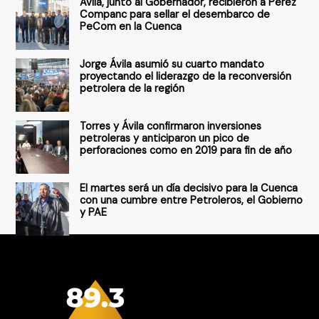
Ávila, junto al Gobernador, recibieron a Pérez
p
Companc para sellar el desembarco de
PeCom en la Cuenca
o
r
Jorge Ávila asumió su cuarto mandato
:
proyectando el liderazgo de la reconversión
petrolera de la región
Torres y Ávila confirmaron inversiones
petroleras y anticiparon un pico de
perforaciones como en 2019 para fin de año
El martes será un día decisivo para la Cuenca
con una cumbre entre Petroleros, el Gobierno
y PAE