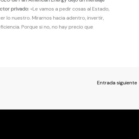
ector privado
: «Le vamos a pedir cosas al Estado,
 lo nuestro. Mirarnos hacia adentro, invertir,
ficiencia. Porque si no, no hay precio que
Entrada siguiente