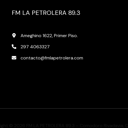
FM LA PETROLERA 89.3
Ameghino 1622, Primer Piso.
297 4063327
contacto@fmlapetrolera.com
ight © 2026 FM LA PETROLERA 89.3 – Comodoro Rivadavia, 