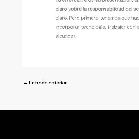
claro sobre la responsabilidad del s
claro. Pero primero tenemos que hacer
incorporar tecnología, trabajar con e
alcance».
←
Entrada anterior