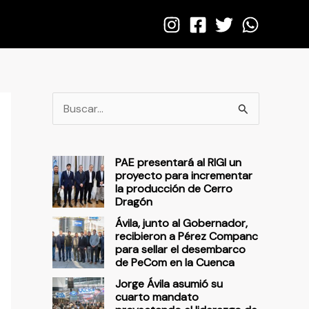
B
u
s
PAE presentará al RIGI un
c
proyecto para incrementar
la producción de Cerro
a
Dragón
r
Ávila, junto al Gobernador,
p
recibieron a Pérez Companc
para sellar el desembarco
o
de PeCom en la Cuenca
r
Jorge Ávila asumió su
cuarto mandato
: