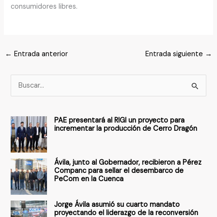
consumidores libres.
←
Entrada anterior
Entrada siguiente
→
B
u
s
PAE presentará al RIGI un proyecto para
c
incrementar la producción de Cerro Dragón
a
r
Ávila, junto al Gobernador, recibieron a Pérez
p
Companc para sellar el desembarco de
PeCom en la Cuenca
o
r
Jorge Ávila asumió su cuarto mandato
:
proyectando el liderazgo de la reconversión