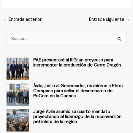
←
Entrada anterior
Entrada siguiente
→
B
u
s
PAE presentará al RIGI un proyecto para
c
incrementar la producción de Cerro Dragón
a
r
Ávila, junto al Gobernador, recibieron a Pérez
p
Companc para sellar el desembarco de
PeCom en la Cuenca
o
r
Jorge Ávila asumió su cuarto mandato
:
proyectando el liderazgo de la reconversión
petrolera de la región