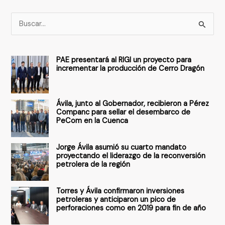
B
u
s
PAE presentará al RIGI un proyecto para
c
incrementar la producción de Cerro Dragón
a
r
Ávila, junto al Gobernador, recibieron a Pérez
p
Companc para sellar el desembarco de
PeCom en la Cuenca
o
r
Jorge Ávila asumió su cuarto mandato
:
proyectando el liderazgo de la reconversión
petrolera de la región
Torres y Ávila confirmaron inversiones
petroleras y anticiparon un pico de
perforaciones como en 2019 para fin de año