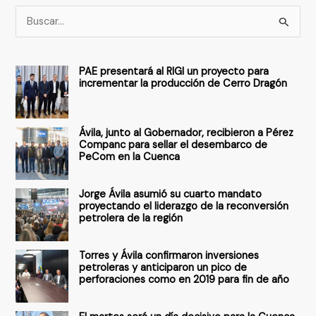
B
u
s
PAE presentará al RIGI un proyecto para
c
incrementar la producción de Cerro Dragón
a
r
Ávila, junto al Gobernador, recibieron a Pérez
p
Companc para sellar el desembarco de
PeCom en la Cuenca
o
r
Jorge Ávila asumió su cuarto mandato
:
proyectando el liderazgo de la reconversión
petrolera de la región
Torres y Ávila confirmaron inversiones
petroleras y anticiparon un pico de
perforaciones como en 2019 para fin de año