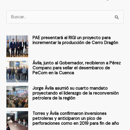
B
u
s
PAE presentará al RIGI un proyecto para
c
incrementar la producción de Cerro Dragón
a
r
Ávila, junto al Gobernador, recibieron a Pérez
p
Companc para sellar el desembarco de
PeCom en la Cuenca
o
r
Jorge Ávila asumió su cuarto mandato
:
proyectando el liderazgo de la reconversión
petrolera de la región
Torres y Ávila confirmaron inversiones
petroleras y anticiparon un pico de
perforaciones como en 2019 para fin de año