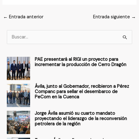
←
Entrada anterior
Entrada siguiente
→
B
u
s
PAE presentará al RIGI un proyecto para
c
incrementar la producción de Cerro Dragón
a
r
Ávila, junto al Gobernador, recibieron a Pérez
p
Companc para sellar el desembarco de
PeCom en la Cuenca
o
r
Jorge Ávila asumió su cuarto mandato
:
proyectando el liderazgo de la reconversión
petrolera de la región