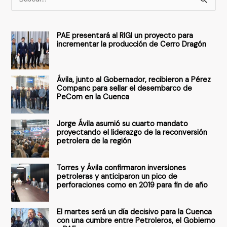
u
s
PAE presentará al RIGI un proyecto para
c
incrementar la producción de Cerro Dragón
a
r
Ávila, junto al Gobernador, recibieron a Pérez
p
Companc para sellar el desembarco de
PeCom en la Cuenca
o
r
Jorge Ávila asumió su cuarto mandato
:
proyectando el liderazgo de la reconversión
petrolera de la región
Torres y Ávila confirmaron inversiones
petroleras y anticiparon un pico de
perforaciones como en 2019 para fin de año
El martes será un día decisivo para la Cuenca
con una cumbre entre Petroleros, el Gobierno