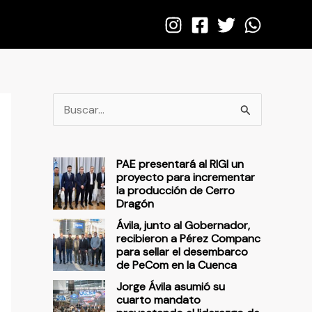
B
u
s
PAE presentará al RIGI un
c
proyecto para incrementar
la producción de Cerro
a
Dragón
r
Ávila, junto al Gobernador,
p
recibieron a Pérez Companc
para sellar el desembarco
o
de PeCom en la Cuenca
r
Jorge Ávila asumió su
cuarto mandato
: