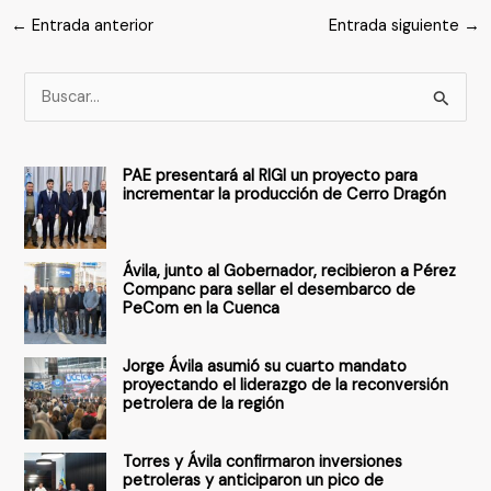
←
Entrada anterior
Entrada siguiente
→
B
u
s
PAE presentará al RIGI un proyecto para
c
incrementar la producción de Cerro Dragón
a
r
Ávila, junto al Gobernador, recibieron a Pérez
p
Companc para sellar el desembarco de
PeCom en la Cuenca
o
r
Jorge Ávila asumió su cuarto mandato
:
proyectando el liderazgo de la reconversión
petrolera de la región
Torres y Ávila confirmaron inversiones
petroleras y anticiparon un pico de