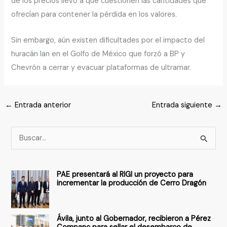
de los precios llevó a que cuestionen las cantidades que
ofrecían para contener la pérdida en los valores.
Sin embargo, aún existen dificultades por el impacto del
huracán Ian en el Golfo de México que forzó a BP y
Chevrón a cerrar y evacuar plataformas de ultramar.
←
Entrada anterior
Entrada siguiente
→
B
u
s
PAE presentará al RIGI un proyecto para
c
incrementar la producción de Cerro Dragón
a
r
Ávila, junto al Gobernador, recibieron a Pérez
p