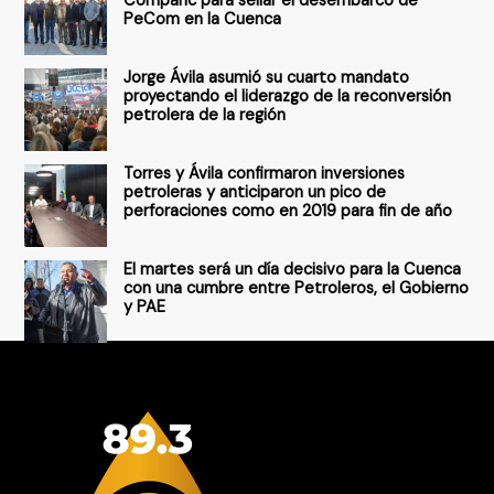
Companc para sellar el desembarco de
PeCom en la Cuenca
o
r
Jorge Ávila asumió su cuarto mandato
:
proyectando el liderazgo de la reconversión
petrolera de la región
Torres y Ávila confirmaron inversiones
petroleras y anticiparon un pico de
perforaciones como en 2019 para fin de año
El martes será un día decisivo para la Cuenca
con una cumbre entre Petroleros, el Gobierno
y PAE