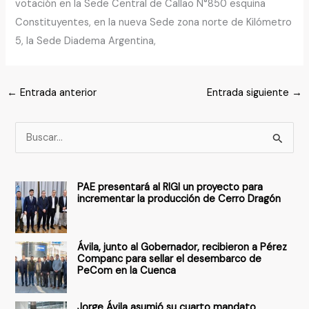
votación en la Sede Central de Callao N°850 esquina
Constituyentes, en la nueva Sede zona norte de Kilómetro
5, la Sede Diadema Argentina,
←
Entrada anterior
Entrada siguiente
→
B
u
s
PAE presentará al RIGI un proyecto para
c
incrementar la producción de Cerro Dragón
a
r
Ávila, junto al Gobernador, recibieron a Pérez
p
Companc para sellar el desembarco de
PeCom en la Cuenca
o
r
Jorge Ávila asumió su cuarto mandato