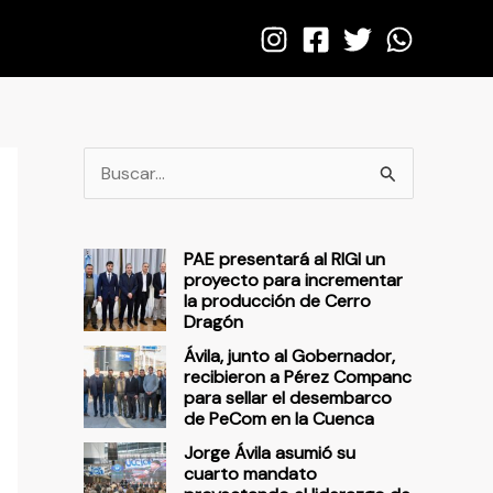
B
u
s
PAE presentará al RIGI un
c
proyecto para incrementar
la producción de Cerro
a
Dragón
r
Ávila, junto al Gobernador,
p
recibieron a Pérez Companc
para sellar el desembarco
o
de PeCom en la Cuenca
r
Jorge Ávila asumió su
cuarto mandato
: