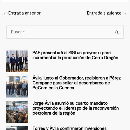
←
Entrada anterior
Entrada siguiente
→
B
u
s
PAE presentará al RIGI un proyecto para
c
incrementar la producción de Cerro Dragón
a
r
Ávila, junto al Gobernador, recibieron a Pérez
p
Companc para sellar el desembarco de
PeCom en la Cuenca
o
r
Jorge Ávila asumió su cuarto mandato
:
proyectando el liderazgo de la reconversión
petrolera de la región
Torres y Ávila confirmaron inversiones