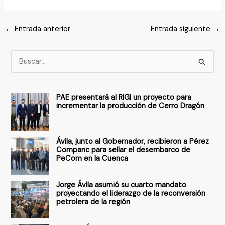
←
Entrada anterior
Entrada siguiente
→
B
u
s
PAE presentará al RIGI un proyecto para
c
incrementar la producción de Cerro Dragón
a
r
Ávila, junto al Gobernador, recibieron a Pérez
p
Companc para sellar el desembarco de
PeCom en la Cuenca
o
r
Jorge Ávila asumió su cuarto mandato
:
proyectando el liderazgo de la reconversión
petrolera de la región