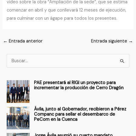
video sobre la obra “Ampliación de la sede”, que se estima
comenzar en abril y que conllevará 12 meses de ejecución,
para culminar con un ágape para todos los presentes.
←
Entrada anterior
Entrada siguiente
→
B
u
s
PAE presentará al RIGI un proyecto para
c
incrementar la producción de Cerro Dragón
a
r
Ávila, junto al Gobernador, recibieron a Pérez
p
Companc para sellar el desembarco de
PeCom en la Cuenca
o
r
Jorge Ávila asumió su cuarto mandato