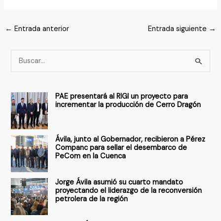
←
Entrada anterior
Entrada siguiente
→
B
u
s
PAE presentará al RIGI un proyecto para
c
incrementar la producción de Cerro Dragón
a
r
Ávila, junto al Gobernador, recibieron a Pérez
p
Companc para sellar el desembarco de
PeCom en la Cuenca
o
r
Jorge Ávila asumió su cuarto mandato
:
proyectando el liderazgo de la reconversión
petrolera de la región