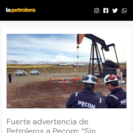
Ir
al
contenido
Fuerte advertencia de
Petroleros a Pecom: “Sin