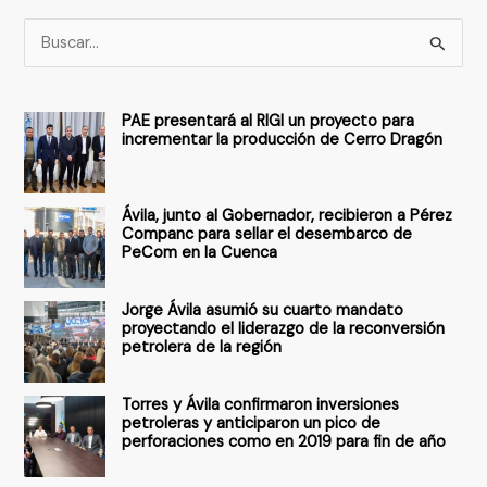
B
u
s
PAE presentará al RIGI un proyecto para
c
incrementar la producción de Cerro Dragón
a
r
Ávila, junto al Gobernador, recibieron a Pérez
p
Companc para sellar el desembarco de
PeCom en la Cuenca
o
r
Jorge Ávila asumió su cuarto mandato
:
proyectando el liderazgo de la reconversión
petrolera de la región
Torres y Ávila confirmaron inversiones
petroleras y anticiparon un pico de
perforaciones como en 2019 para fin de año