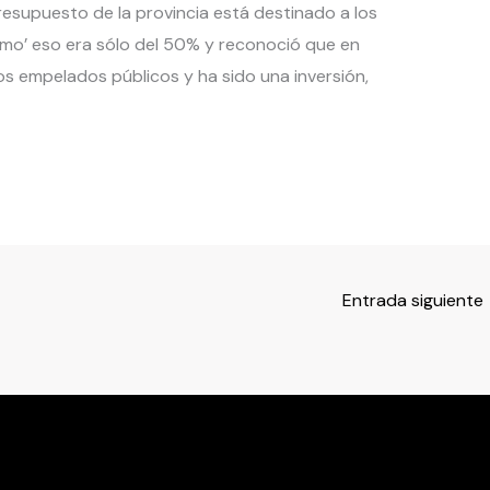
resupuesto de la provincia está destinado a los
smo’ eso era sólo del 50% y reconoció que en
s empelados públicos y ha sido una inversión,
Entrada siguiente