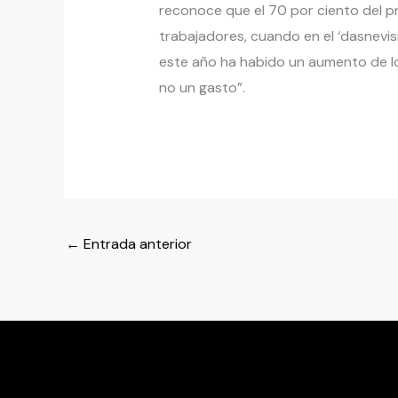
reconoce que el 70 por ciento del p
trabajadores, cuando en el ‘dasnevi
este año ha habido un aumento de lo
no un gasto”.
←
Entrada anterior