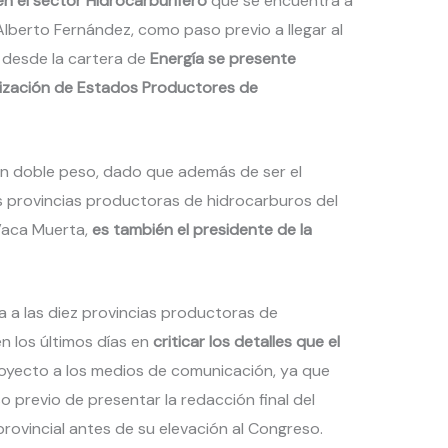
en el sector Hidrocarburífero
que se encuentra a
 Alberto Fernández, como paso previo a llegar al
 desde la cartera de
Energía se presente
nización de Estados Productores de
en doble peso, dado que además de ser el
s provincias productoras de hidrocarburos del
 Vaca Muerta,
es también el presidente de la
a a las diez provincias productoras de
n los últimos días en
criticar los detalles que el
oyecto a los medios de comunicación, ya que
previo de presentar la redacción final del
provincial antes de su elevación al Congreso.