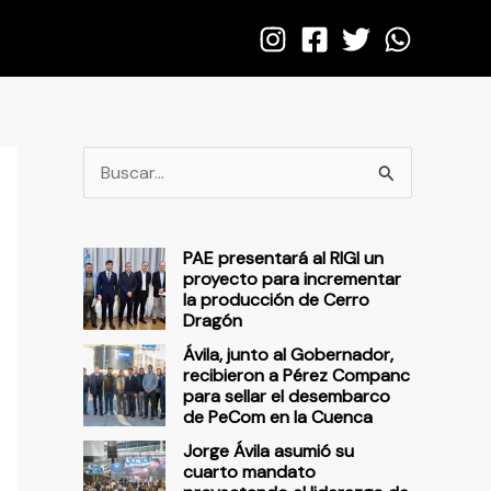
B
u
s
PAE presentará al RIGI un
c
proyecto para incrementar
la producción de Cerro
a
Dragón
r
Ávila, junto al Gobernador,
p
recibieron a Pérez Companc
para sellar el desembarco
o
de PeCom en la Cuenca
r
Jorge Ávila asumió su
cuarto mandato
: