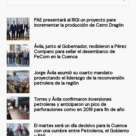
u
s
PAE presentará al RIGI un proyecto para
c
incrementar la producción de Cerro Dragón
a
r
Ávila, junto al Gobernador, recibieron a Pérez
p
Companc para sellar el desembarco de
PeCom en la Cuenca
o
r
Jorge Ávila asumió su cuarto mandato
:
proyectando el liderazgo de la reconversión
petrolera de la región
Torres y Ávila confirmaron inversiones
petroleras y anticiparon un pico de
perforaciones como en 2019 para fin de año
El martes será un día decisivo para la Cuenca
con una cumbre entre Petroleros, el Gobierno