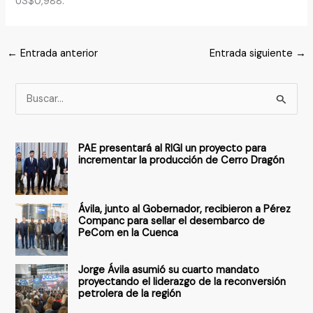
US$0,988.
←
Entrada anterior
Entrada siguiente
→
B
u
s
PAE presentará al RIGI un proyecto para
c
incrementar la producción de Cerro Dragón
a
r
Ávila, junto al Gobernador, recibieron a Pérez
p
Companc para sellar el desembarco de
PeCom en la Cuenca
o
r
Jorge Ávila asumió su cuarto mandato
:
proyectando el liderazgo de la reconversión
petrolera de la región