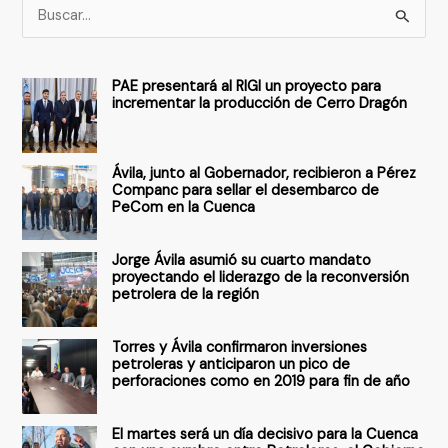
B
u
s
PAE presentará al RIGI un proyecto para
c
incrementar la producción de Cerro Dragón
a
r
Ávila, junto al Gobernador, recibieron a Pérez
p
Companc para sellar el desembarco de
PeCom en la Cuenca
o
r
Jorge Ávila asumió su cuarto mandato
:
proyectando el liderazgo de la reconversión
petrolera de la región
Torres y Ávila confirmaron inversiones
petroleras y anticiparon un pico de
perforaciones como en 2019 para fin de año
El martes será un día decisivo para la Cuenca