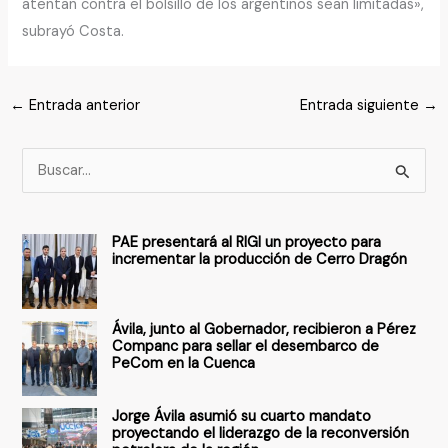
atentan contra el bolsillo de los argentinos sean limitadas»,
subrayó Costa.
←
Entrada anterior
Entrada siguiente
→
B
u
s
PAE presentará al RIGI un proyecto para
c
incrementar la producción de Cerro Dragón
a
r
Ávila, junto al Gobernador, recibieron a Pérez
p
Companc para sellar el desembarco de
PeCom en la Cuenca
o
r
Jorge Ávila asumió su cuarto mandato
:
proyectando el liderazgo de la reconversión