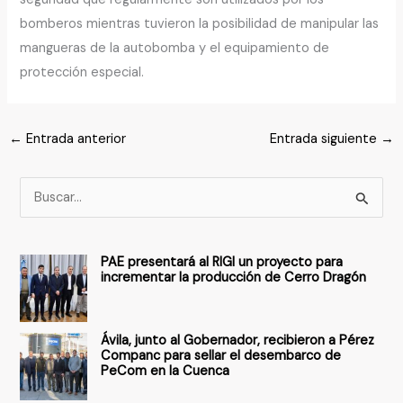
bomberos mientras tuvieron la posibilidad de manipular las
mangueras de la autobomba y el equipamiento de
protección especial.
←
Entrada anterior
Entrada siguiente
→
B
u
s
PAE presentará al RIGI un proyecto para
c
incrementar la producción de Cerro Dragón
a
r
Ávila, junto al Gobernador, recibieron a Pérez
p
Companc para sellar el desembarco de
PeCom en la Cuenca
o
r