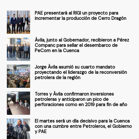
s
PAE presentará al RIGI un proyecto para
c
incrementar la producción de Cerro Dragón
a
r
Ávila, junto al Gobernador, recibieron a Pérez
p
Companc para sellar el desembarco de
PeCom en la Cuenca
o
r
Jorge Ávila asumió su cuarto mandato
:
proyectando el liderazgo de la reconversión
petrolera de la región
Torres y Ávila confirmaron inversiones
petroleras y anticiparon un pico de
perforaciones como en 2019 para fin de año
El martes será un día decisivo para la Cuenca
con una cumbre entre Petroleros, el Gobierno
y PAE