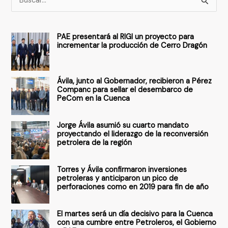
u
s
PAE presentará al RIGI un proyecto para
c
incrementar la producción de Cerro Dragón
a
r
Ávila, junto al Gobernador, recibieron a Pérez
p
Companc para sellar el desembarco de
PeCom en la Cuenca
o
r
Jorge Ávila asumió su cuarto mandato
:
proyectando el liderazgo de la reconversión
petrolera de la región
Torres y Ávila confirmaron inversiones
petroleras y anticiparon un pico de
perforaciones como en 2019 para fin de año
El martes será un día decisivo para la Cuenca
con una cumbre entre Petroleros, el Gobierno