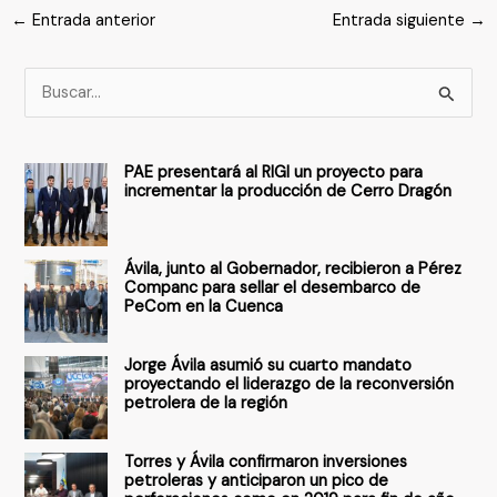
←
Entrada anterior
Entrada siguiente
→
B
u
s
PAE presentará al RIGI un proyecto para
c
incrementar la producción de Cerro Dragón
a
r
Ávila, junto al Gobernador, recibieron a Pérez
p
Companc para sellar el desembarco de
PeCom en la Cuenca
o
r
Jorge Ávila asumió su cuarto mandato
:
proyectando el liderazgo de la reconversión
petrolera de la región
Torres y Ávila confirmaron inversiones
petroleras y anticiparon un pico de