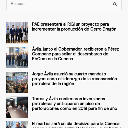
B
u
s
PAE presentará al RIGI un proyecto para
c
incrementar la producción de Cerro Dragón
a
r
Ávila, junto al Gobernador, recibieron a Pérez
p
Companc para sellar el desembarco de
PeCom en la Cuenca
o
r
Jorge Ávila asumió su cuarto mandato
:
proyectando el liderazgo de la reconversión
petrolera de la región
Torres y Ávila confirmaron inversiones
petroleras y anticiparon un pico de
perforaciones como en 2019 para fin de año
El martes será un día decisivo para la Cuenca