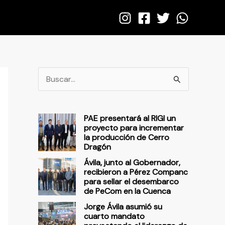
B
u
s
PAE presentará al RIGI un
c
proyecto para incrementar
la producción de Cerro
a
Dragón
r
Ávila, junto al Gobernador,
p
recibieron a Pérez Companc
para sellar el desembarco
o
de PeCom en la Cuenca
r
Jorge Ávila asumió su
cuarto mandato
: