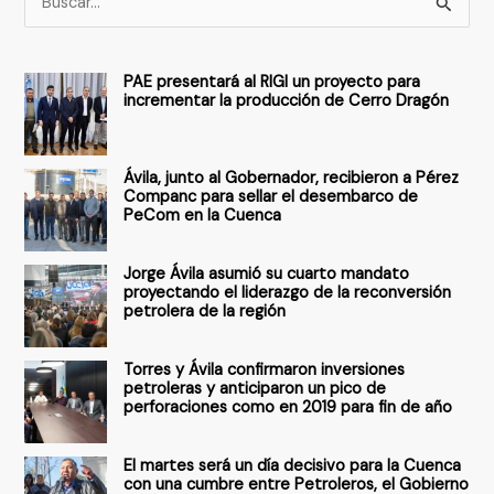
u
s
PAE presentará al RIGI un proyecto para
c
incrementar la producción de Cerro Dragón
a
r
Ávila, junto al Gobernador, recibieron a Pérez
p
Companc para sellar el desembarco de
PeCom en la Cuenca
o
r
Jorge Ávila asumió su cuarto mandato
:
proyectando el liderazgo de la reconversión
petrolera de la región
Torres y Ávila confirmaron inversiones
petroleras y anticiparon un pico de
perforaciones como en 2019 para fin de año
El martes será un día decisivo para la Cuenca
con una cumbre entre Petroleros, el Gobierno