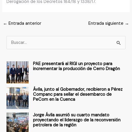
Derogación de los Decretos 184/18 y 1338/17.
←
Entrada anterior
Entrada siguiente
→
B
u
s
PAE presentará al RIGI un proyecto para
c
incrementar la producción de Cerro Dragón
a
r
Ávila, junto al Gobernador, recibieron a Pérez
p
Companc para sellar el desembarco de
PeCom en la Cuenca
o
r
Jorge Ávila asumió su cuarto mandato
:
proyectando el liderazgo de la reconversión
petrolera de la región