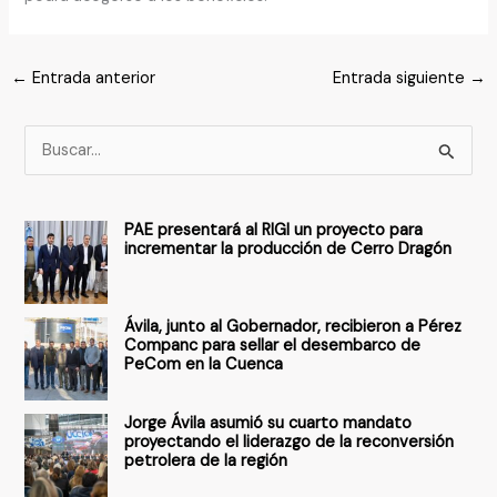
←
Entrada anterior
Entrada siguiente
→
B
u
s
PAE presentará al RIGI un proyecto para
c
incrementar la producción de Cerro Dragón
a
r
Ávila, junto al Gobernador, recibieron a Pérez
p
Companc para sellar el desembarco de
PeCom en la Cuenca
o
r
Jorge Ávila asumió su cuarto mandato
:
proyectando el liderazgo de la reconversión
petrolera de la región