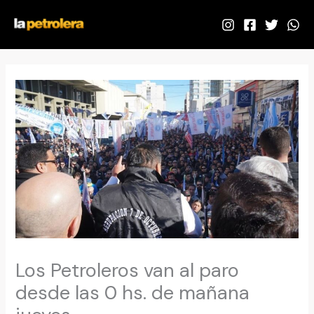
Ir
al
contenido
Los Petroleros van al paro
desde las 0 hs. de mañana