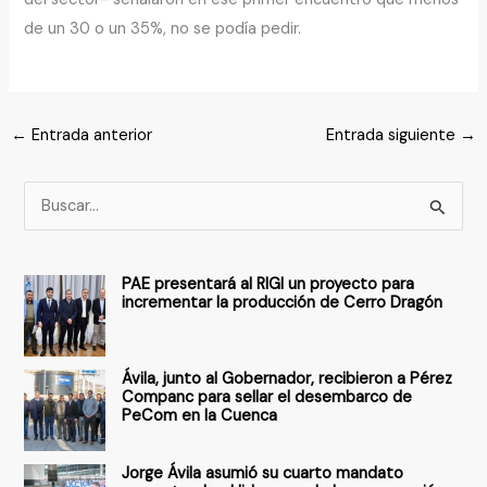
de un 30 o un 35%, no se podía pedir.
←
Entrada anterior
Entrada siguiente
→
B
u
s
PAE presentará al RIGI un proyecto para
c
incrementar la producción de Cerro Dragón
a
r
Ávila, junto al Gobernador, recibieron a Pérez
p
Companc para sellar el desembarco de
PeCom en la Cuenca
o
r
Jorge Ávila asumió su cuarto mandato
: